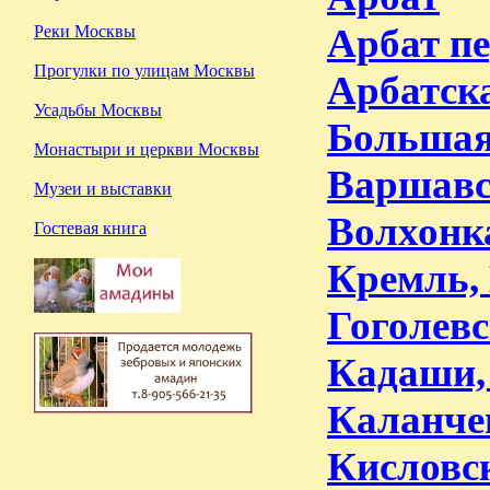
Арбат п
Реки Москвы
Прогулки по улицам Москвы
Арбатска
Усадьбы Москвы
Большая
Монастыри и церкви Москвы
Варшавс
Музеи и выставки
Волхонк
Гостевая книга
Кремль,
Гоголевс
Кадаши,
Каланчев
Кисловс