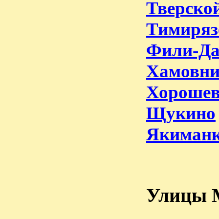
Тверско
Тимиряз
Фили-Да
Хамовн
Хорошев
Щукино
Якиман
Улицы 