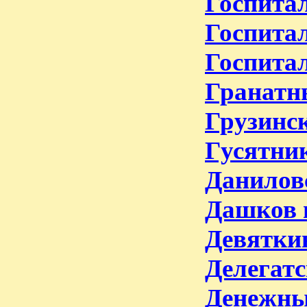
Госпитал
Госпита
Госпита
Гранатн
Грузинс
Гусятник
Даниловс
Дашков 
Девяткин
Делегатс
Денежны