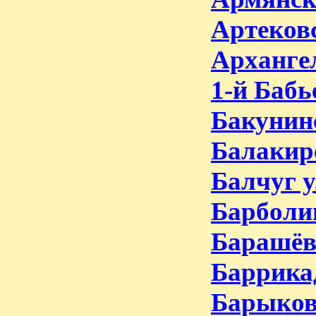
Артековс
Арханге
1-й Бабь
Бакунинс
Балакир
Балчуг у
Барболин
Барашёв
Баррика
Барыков