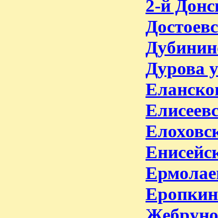
2-й Донс
Достоевс
Дубининс
Дурова у
Еланског
Елисеевс
Елоховск
Енисейск
Ермолае
Еропкин
Жебруно