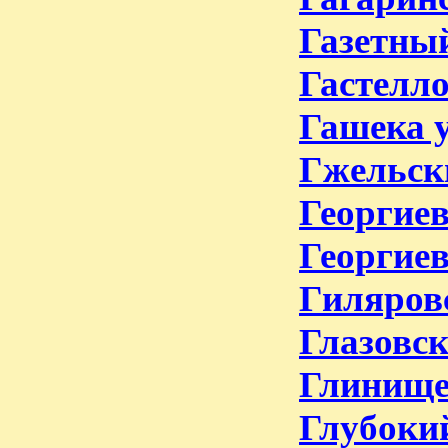
Газетный
Гастелло
Гашека у
Гжельск
Георгиев
Георгиев
Гиляровс
Глазовск
Глинище
Глубокий