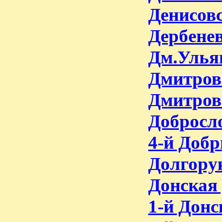
Денисовс
Дербенев
Дм.Ульян
Дмитров
Дмитров
Добросло
4-й Доб
Долгорук
Донская 
1-й Донс