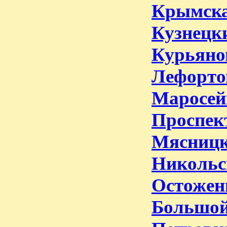
Крымска
Кузнецк
Курьяно
Лефорто
Маросей
Проспек
Мясниц
Никольс
Остожен
Большой