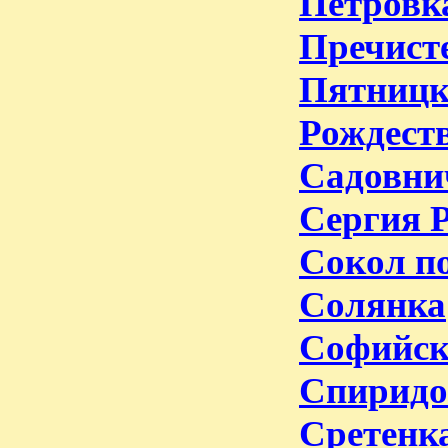
Петровк
Пречист
Пятницк
Рождест
Садовнич
Сергия Р
Сокол п
Солянка
Софийск
Спиридо
Сретенк