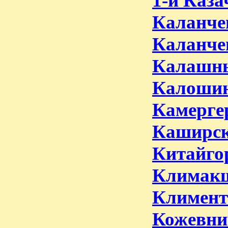
1-й Каза
Каланчев
Каланче
Калашны
Калошин
Камерге
Каширск
Китайго
Климакш
Климент
Кожевни