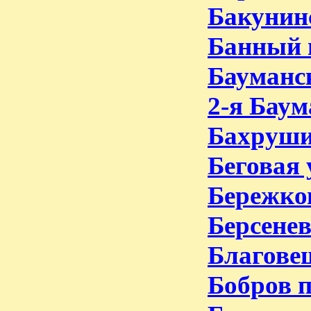
Бакунинс
Банный 
Бауманск
2-я Баум
Бахруши
Беговая 
Бережков
Берсенев
Благове
Бобров п