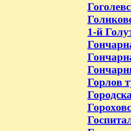
Гоголевс
Голиковс
1-й Голу
Гончарна
Гончарна
Гончарн
Горлов т
Городска
Гороховс
Госпитал