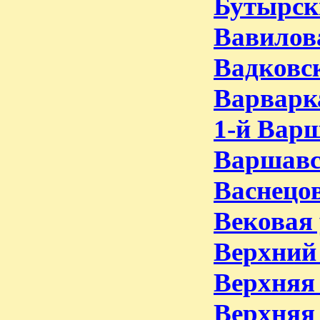
Бутырски
Вавилова
Вадковск
Варварк
1-й Варш
Варшавс
Васнецов
Вековая 
Верхний 
Верхняя 
Верхняя