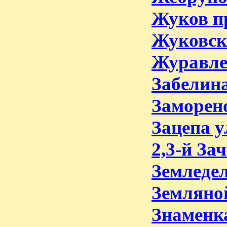
Жуков п
Жуковско
Журавле
Забелина
Заморено
Зацепа у
2,3-й За
Земледел
Земляной
Знаменка