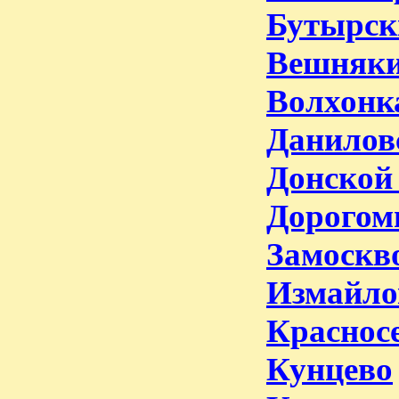
Бутырск
Вешняк
Волхонк
Данилов
Донской
Дорогом
Замоскв
Измайло
Краснос
Кунцево