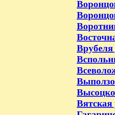
Воронцов
Воронцо
Воротни
Восточна
Врубеля 
Вспольн
Всеволож
Выползо
Высоцког
Вятская 
Гагаринс