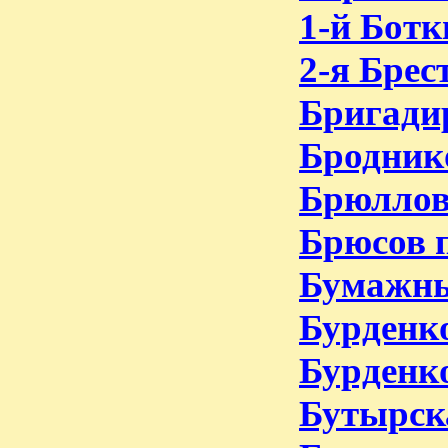
1-й Ботк
2-я Брес
Бригади
Броднико
Брюллов
Брюсов п
Бумажны
Бурденко
Бурденко
Бутырска