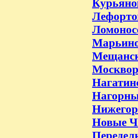
Курьяно
Лефорто
Ломонос
Марьино
Мещанск
Москвор
Нагатин
Нагорны
Нижегор
Новые Ч
Передел