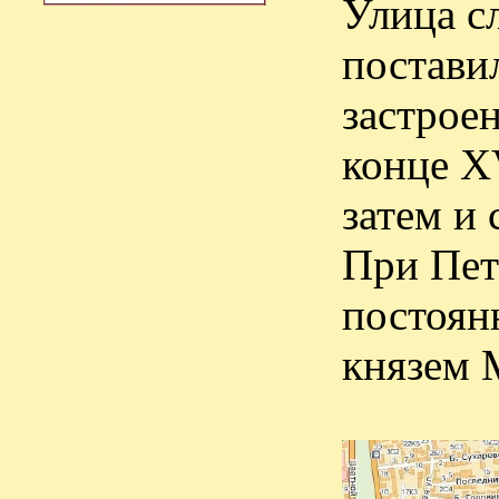
Улица с
постави
застрое
конце X
затем и
При Пет
постоянн
князем