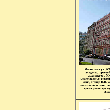
Мясницкая ул., 6/3
владелец торгово
архитектору М.
многоэтажный жилой д
жена, певица Н.И.Заб
маленькой «комнатенк
время реконструкц
выхо