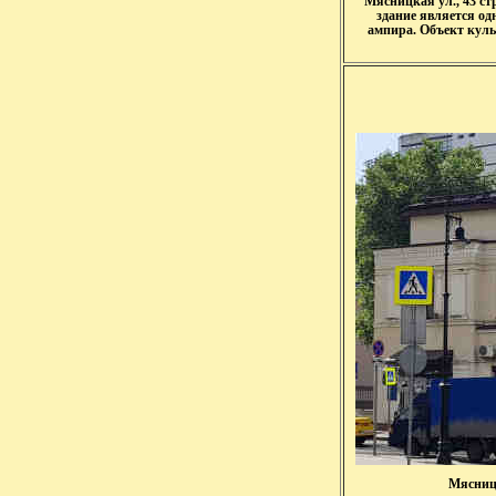
Мясницкая ул., 43 ст
здание является од
ампира. Объект культ
Мясницк