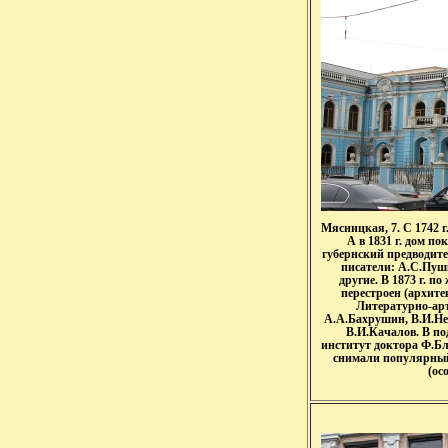
Мясницкая, 7. С 1742 
А в 1831 г. дом п
губернский предводите
писатели: А.С.Пуш
другие. В 1873 г. 
перестроен (архитек
Литературно-арт
А.А.Бахрушин, В.И.Не
В.И.Качалов. В п
институт доктора Ф.Бл
снимали популярный
(ос