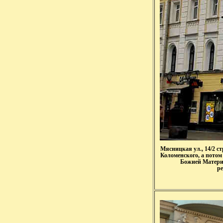
Мясницкая ул., 14/2 с
Коломенского, а потом
Божией Матери,
ре