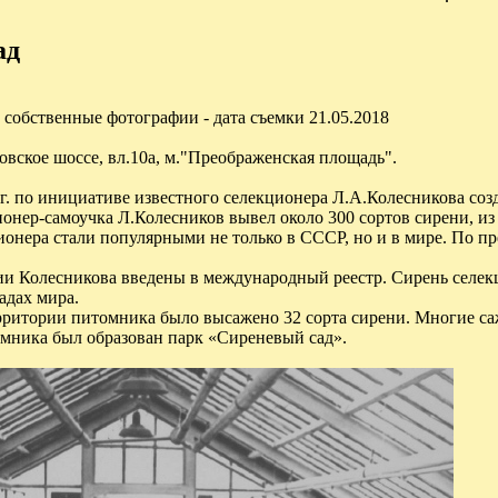
ад
собственные фотографии - дата съемки 21.05.2018
вское шоссе, вл.10а, м."Преображенская площадь".
4 г. по инициативе известного селекционера Л.А.Колесникова с
нер-самоучка Л.Колесников вывел около 300 сортов сирени, из 
ионера стали популярными не только в СССР, но и в мире. По п
ии Колесникова введены в международный реестр. Сирень селекц
адах мира.
рритории питомника было высажено 32 сорта сирени. Многие саже
томника был образован парк «Сиреневый сад».