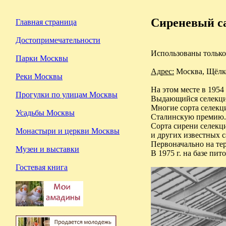
Сиреневый с
Главная страница
Достопримечательности
Использованы только 
Парки Москвы
Адрес:
Москва, Щёлко
Реки Москвы
На этом месте в 195
Прогулки по улицам Москвы
Выдающийся селекцио
Многие сорта селекц
Усадьбы Москвы
Сталинскую премию.
Сорта сирени селекц
Монастыри и церкви Москвы
и других известных с
Первоначально на те
Музеи и выставки
В 1975 г. на базе пи
Гостевая книга