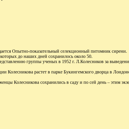
оздается Опытно-показательный селекционный питомник сирени.
которых до наших дней сохранилось около 50.
редставлению группы ученых в 1952 г. Л.Колесников за выведен
ии Колесникова растет в парке Букингемского дворца в Лондоне
нцы Колесникова сохранились в саду и по сей день – этим экзе