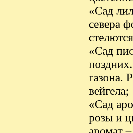
«Сад лил
севера ф
стелются
«Сад пио
поздних.
газона. 
вейгела;
«Сад аро
розы и ц
аромат –