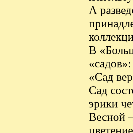
А развед
принадле
коллекц
В «Больш
«садов»:
«Сад вер
Сад сост
эрики че
Весной –
цветение