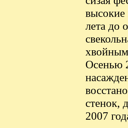
сизая фе
высокие 
лета до 
свекольн
хвойным 
Осенью 2
насажден
восстан
стенок, 
2007 год