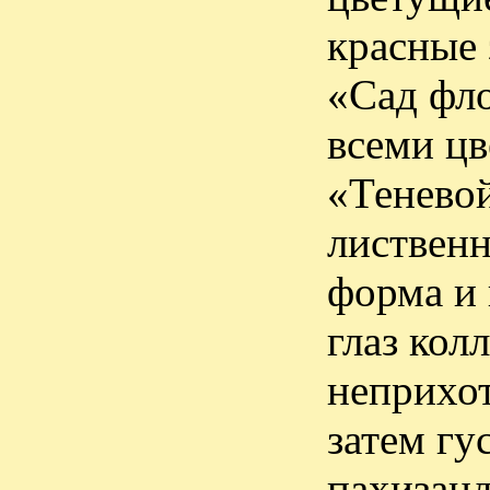
красные 
«Сад фло
всеми цв
«Теневой
лиственн
форма и 
глаз кол
неприхот
затем гу
пахизанд