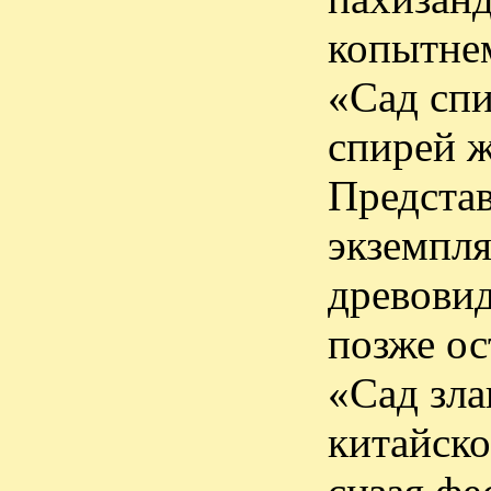
копытнем
«Сад спи
спирей ж
Представ
экземпля
древовид
позже ос
«Сад зла
китайско