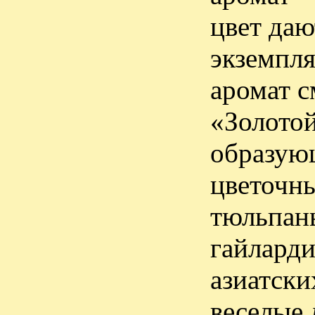
цвет даю
экземпля
аромат с
«Золото
образую
цветочны
тюльпаны
гайларди
азиатски
веселые 