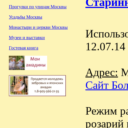
Старинн
Прогулки по улицам Москвы
Усадьбы Москвы
Монастыри и церкви Москвы
Использо
Музеи и выставки
12.07.14
Гостевая книга
Адрес:
М
Сайт Бол
Режим ра
розарий 