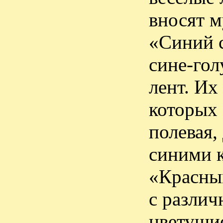
вносят м
«Синий с
сине-гол
лент. Их
которых 
полевая,
синими к
«Красный
с различ
цветущие