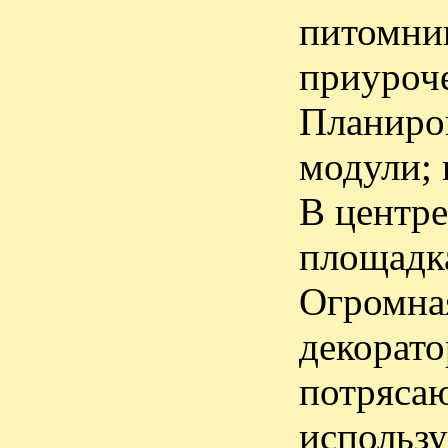
питомник
приуроче
Планиров
модули; 
В центре
площадка
Огромная
декорато
потрясаю
использу