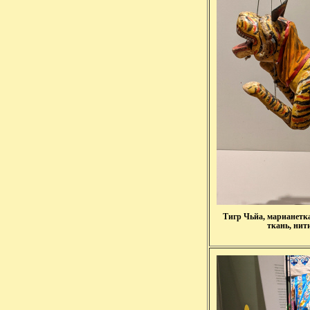
Тигр Чьйа, марианетка 
ткань, нити