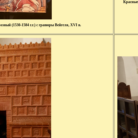
Красные 
озный (1530-1584 г.г.) с гравюры Вейгеля, XVI в.