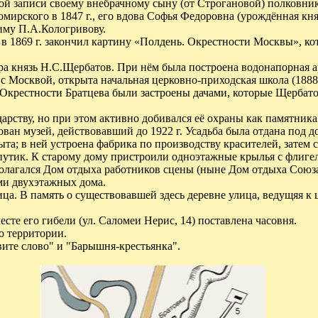
нной записи своему внебрачному сыну (от Строгановой) полковни
омирского в 1847 г., его вдова Софья Федоровна (урождённая кн
иму П.А.Кологривову.
 в 1869 г. закончил картину «Полдень. Окрестности Москвы», ко
а князь Н.С.Щербатов. При нём была построена водонапорная ар
 Москвой, открыта начальная церковно-приходская школа (1888 г
крестности Братцева были застроены дачами, которые Щербатов 
арству, но при этом активно добивался её охраны как памятника
ован музей, действовавший до 1922 г. Усадьба была отдана под 
рыта; в ней устроена фабрика по производству красителей, затем
орпутик. К старому дому пристроили одноэтажные крылья с флиге
олагался Дом отдыха работников сцены (ныне Дом отдыха Союза
ми двухэтажных дома.
ница. В память о существовавшей здесь деревне улица, ведущяя к 
есте его гибели (ул. Саломеи Нерис, 14) поставлена часовня.
о территории.
вите слово" и "Барышня-крестьянка".