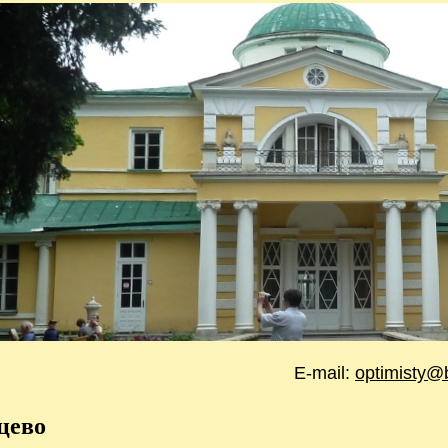
E-mail:
optimisty@
цево