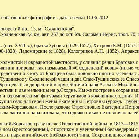
собственные фотографии - дата съемки 11.06.2012
огорский пр., 13, м."Сходненская".
Сходненская 2,4 км, авт. 267 до ост. Ул. Саломеи Нерис, трол. 70, 
 (нач. XVII в.), братья Зубовы (1629-1657), Хитрово Б.М. (1657
00-1828), Ладомирские (с 1828), Кологривов А.Н. (1852), Апракси
 холмистой и овражистой местности, у слияния речки Братовка с
мятник природы, так называемый «Сходненский ковш» (иначе «с
едственно к югу от Братцева была довольно плотно заселена с 
): Тушинское у Сходненской чаши и два Спас-Тушинских за Спасо
м Братцева был дворецкий и оружейничий царя Алексея Михайло
естьян и две мельницы на р.Сходне. Им же построена сохранивш
и керамическими фигурами херувимов в кокошниках здания. Из
упил село для своей жены Екатерины Петровны (урожд. Трубецкой
ким-Корсаковым. После развода Строгановых Екатерина Петровна
ыла частично парализована, что однако никак не повлияло на е
мский-Корсаков сразу после Отечественной войны, в 1813—1815
 дом (крестообразный, с портиком и увенчанный бельведером с
ель и парк английского (пейзажного) типа. Сохранившиеся ампир