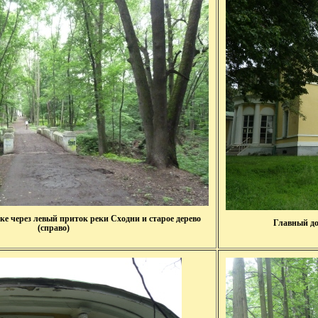
ке через левый приток реки Сходни и старое дерево
Главный до
(справо)