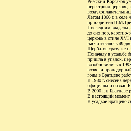
Римский-Корсаков уме
перестроил церковь, 
воздухоплавательниц
Летом 1866 г. в селе
приобретена П.М.Тре
Последним владельцем
до сих пор, каретно-
церковь в стиле XVI
насчитывалось 49 дво
Щербатов сразу же по
Поначалу в усадьбе б
пришла в упадок, цер
возобновились в 1993
возвели процедурный
годы в Братцеве раб
В 1980 г. снесена де
официально назван Б
В 2000 г. в Братцеве
В настоящий момент 
В усадьбе Братцево с