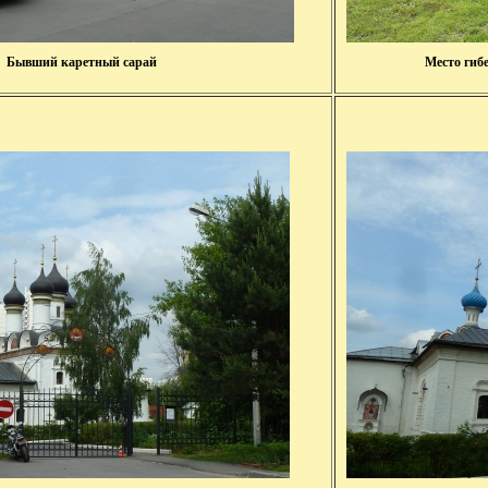
Бывший каретный сарай
Место гиб