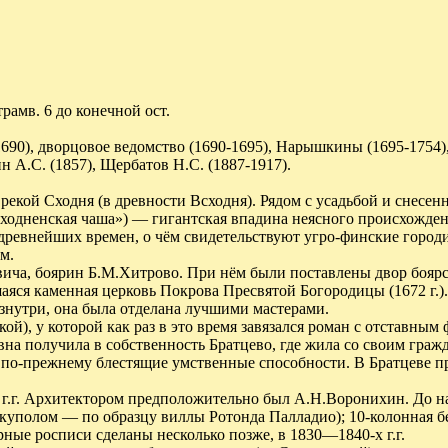
трамв. 6 до конечной ост.
-1690), дворцовое ведомство (1690-1695), Нарышкины (1695-1754
н А.С. (1857), Щербатов Н.С. (1887-1917).
 рекой Сходня (в древности Всходня). Рядом с усадьбой и снесе
ходненская чаша») — гигантская впадина неясного происхождени
древнейших времен, о чём свидетельствуют угро-финские городи
м.
вича, боярин Б.М.Хитрово. При нём были поставлены двор бояр
аяся каменная церковь Покрова Пресвятой Богородицы (1672 г.)
нутри, она была отделана лучшими мастерами.
), у которой как раз в это время завязался роман с отставным 
 получила в собственность Братцево, где жила со своим гражд
ё по-прежнему блестящие умственные способности. В Братцеве пр
 г.г. Архитектором предположительно был А.Н.Воронихин. До н
 куполом — по образцу виллы Ротонда Палладио); 10-колонная 
ные росписи сделаны несколько позже, в 1830—1840-х г.г.