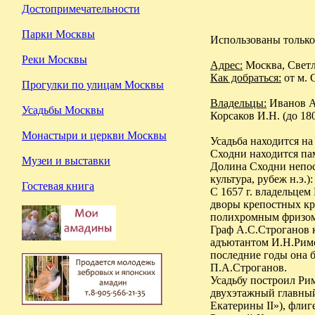
Достопримечательности
Парки Москвы
Использованы только 
Реки Москвы
Адрес:
Москва, Светл
Как добраться:
от м. 
Прогулки по улицам Москвы
Владельцы:
Иванов А.
Усадьбы Москвы
Корсаков И.Н. (до 18
Монастыри и церкви Москвы
Усадьба находится на
Сходни находится па
Музеи и выставки
Долина Сходни непоср
культура, рубеж н.э.
Гостевая книга
С 1657 г. владельце
дворы крепостных кр
полихромным фризом 
Граф А.С.Строганов к
адъютантом И.Н.Римс
последние годы она б
П.А.Строганов.
Усадьбу построил Ри
двухэтажный главный
Екатерины II»), флиг