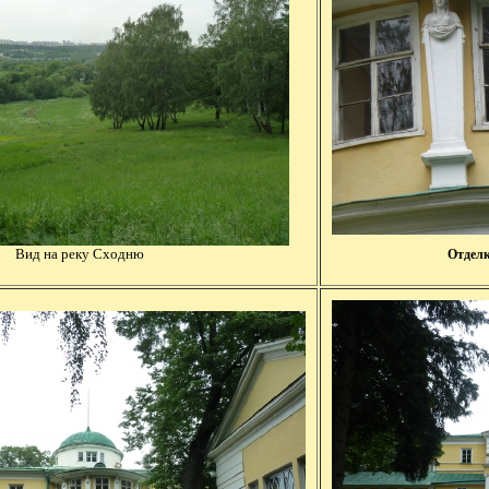
Вид на реку Сходню
Отделк