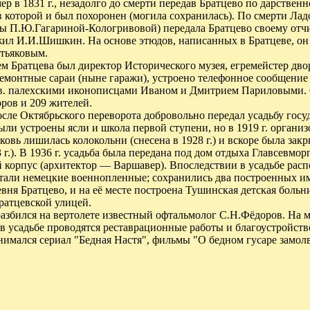
р в 1831 г., незадолго до смерти передав Братцево по дарстве
в которой и был похоронен (могила сохранилась). По смерти Лад
ы П.Ю.Гагариной-Кологривовой) передала Братцево своему отч
 жил И.И.Шишкин. На основе этюдов, написанных в Братцеве, он
тьяковым.
 Братцева был директор Исторического музея, егремейстер двор
ремонтные сараи (ныне гаражи), устроено телефонное сообщение с
 в. палехскими иконописцами Иваном и Дмитрием Париловыми. О
ров и 209 жителей.
сле Октябрьского переворота добровольно передал усадьбу госуд
ыли устроены ясли и школа первой ступени, но в 1919 г. организ
ковь лишилась колокольни (снесена в 1928 г.) и вскоре была зак
 г.). В 1936 г. усадьба была передана под дом отдыха Главсевм
 корпус (архитектор — Варшавер). Впоследствии в усадьбе расп
отали немецкие военнопленные; сохранились два построенных и
ревня Братцево, и на её месте построена Тушинская детская боль
ратцевской улицей.
 разбился на вертолете известный офтальмолог С.Н.Фёдоров. На м
в усадьбе проводятся реставрационные работы и благоустройств
нимался сериал "Бедная Настя", фильмы "О бедном гусаре замол