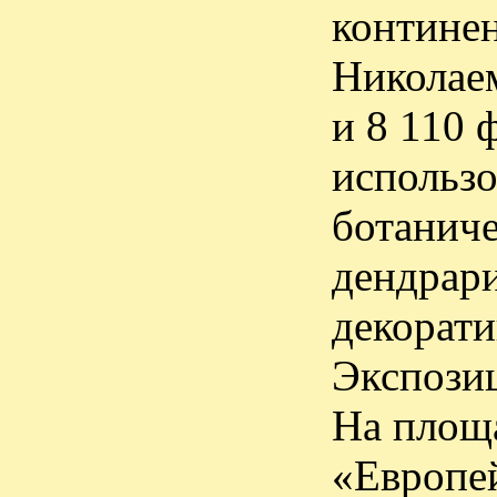
континен
Николае
и 8 110 
использ
ботаниче
дендрари
декорати
Экспози
На площа
«Европей