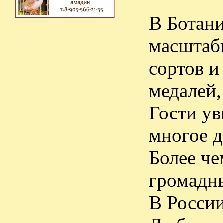
В Ботан
масштабн
сортов и
медалей,
Гости ув
многое д
Более че
громадны
В России